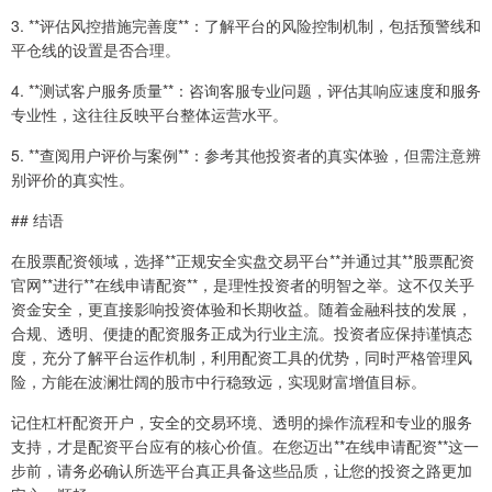
3. **评估风控措施完善度**：了解平台的风险控制机制，包括预警线和
平仓线的设置是否合理。
4. **测试客户服务质量**：咨询客服专业问题，评估其响应速度和服务
专业性，这往往反映平台整体运营水平。
5. **查阅用户评价与案例**：参考其他投资者的真实体验，但需注意辨
别评价的真实性。
## 结语
在股票配资领域，选择**正规安全实盘交易平台**并通过其**股票配资
官网**进行**在线申请配资**，是理性投资者的明智之举。这不仅关乎
资金安全，更直接影响投资体验和长期收益。随着金融科技的发展，
合规、透明、便捷的配资服务正成为行业主流。投资者应保持谨慎态
度，充分了解平台运作机制，利用配资工具的优势，同时严格管理风
险，方能在波澜壮阔的股市中行稳致远，实现财富增值目标。
记住杠杆配资开户，安全的交易环境、透明的操作流程和专业的服务
支持，才是配资平台应有的核心价值。在您迈出**在线申请配资**这一
步前，请务必确认所选平台真正具备这些品质，让您的投资之路更加