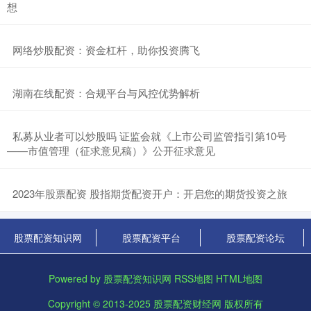
想
​网络炒股配资：资金杠杆，助你投资腾飞
​湖南在线配资：合规平台与风控优势解析
​私募从业者可以炒股吗 证监会就《上市公司监管指引第10号
——市值管理（征求意见稿）》公开征求意见
​2023年股票配资 股指期货配资开户：开启您的期货投资之旅
股票配资知识网
股票配资平台
股票配资论坛
Powered by
股票配资知识网
RSS地图
HTML地图
Copyright
© 2013-2025
股票配资财经网
版权所有