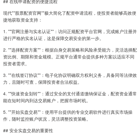
## 在线申请配资的便捷流程
现代**股票配资官网**极大简化了配资申请流程，使投资者能够高效便
捷地获取资金支持：
1. **官网注册与实名认证**：访问正规配资平台官网，完成账户注册并
进行严格的实名认证，这是保障交易安全的第一步。
2. **选择配资方案**：根据自身交易策略和风险承受能力，灵活选择配
资比例、期限和资金规模。正规平台通常会提供多种方案以适应不同
投资者需求。
3. **在线签订协议**：电子化协议明确双方权利义务，具备同等法律效
力，且随时可查，保障投资者合法权益。
4. **快速资金划转**：通过安全的支付通道缴纳保证金，配资资金通常
能在短时间内到达交易账户，把握市场时机。
5. **开始实盘交易**：使用平台提供的专业交易软件进行真实市场操
作，随时监控账户状况，灵活调整投资策略。
## 安全实盘交易的重要性