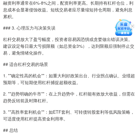
融资利率通常在6%-8%之间，配资利率更高。长期持有杠杆仓位，利
息成本会显著侵蚀收益。短线交易者应尽量缩短持仓周期，避免利息
累积。
### 3. 心理压力与决策失误
杠杆交易放大了盈亏幅度，投资者容易因恐惧或贪婪做出错误决策。
建议设定每日最大亏损限额（如总资金3%），达到限额后强制停止交
易，避免情绪化操作。
## 适合杠杆交易的场景
1. **确定性高的机会**：如重大利好政策出台、行业拐点确认、业绩超
预期等，可短期使用杠杆捕捉超额收益。
2. **趋势明确的牛市**：在上升趋势中，杠杆能有效放大收益，但需在
趋势反转前及时降杠杆。
3. **高胜率套利机会**：如ETF套利、可转债转股套利等低风险策略，
可适度使用杠杆提高资金利用率。
## 总结