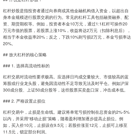
杠杆炒股是指投资者通过向券商或其他金融机构借入资金，以超出自
身本金规模进行股票交易的行为。常见的杠杆工具包括融资融券、配
资、期货期权等。例如，投资者本金10万元，通过1:1杠杆可操作20
万元市值的股票，若股票上涨10%，收益将达2万元（扣除利息后），
相当于本金收益率20%；反之，下跌10%则亏损2万元，本金亏损率达
20%。
## 放大杠杆的核心策略
### 1. 选择高流动性标的
杠杆交易对流动性要求极高。应选择日均成交量较大、市值较高的蓝
筹股或行业龙头股，避免因流动性不足导致无法及时平仓。例如沪深
300成分股、上证50成分股等，这些股票买卖盘口深，冲击成本低。
### 2. 严格设置止损位
杠杆交易中，止损是生命线。建议将单笔亏损控制在总资金的2%-5%
以内，并采用“移动止损”策略，随着盈利增加逐步提高止损位。例
如，买入价10元，止损设在9.5元；若股价涨至12元，止损可上移至
11.5元，锁定部分利润。