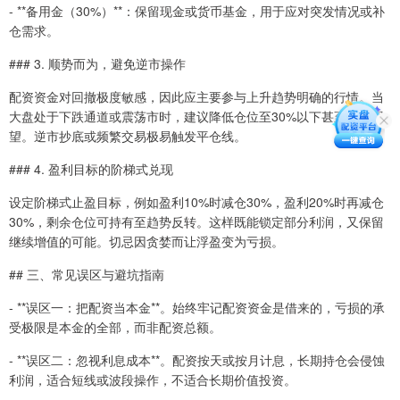
- **备用金（30%）**：保留现金或货币基金，用于应对突发情况或补
仓需求。
### 3. 顺势而为，避免逆市操作
配资资金对回撤极度敏感，因此应主要参与上升趋势明确的行情。当
大盘处于下跌通道或震荡市时，建议降低仓位至30%以下甚至空仓观
望。逆市抄底或频繁交易极易触发平仓线。
### 4. 盈利目标的阶梯式兑现
设定阶梯式止盈目标，例如盈利10%时减仓30%，盈利20%时再减仓
30%，剩余仓位可持有至趋势反转。这样既能锁定部分利润，又保留
继续增值的可能。切忌因贪婪而让浮盈变为亏损。
## 三、常见误区与避坑指南
- **误区一：把配资当本金**。始终牢记配资资金是借来的，亏损的承
受极限是本金的全部，而非配资总额。
- **误区二：忽视利息成本**。配资按天或按月计息，长期持仓会侵蚀
利润，适合短线或波段操作，不适合长期价值投资。