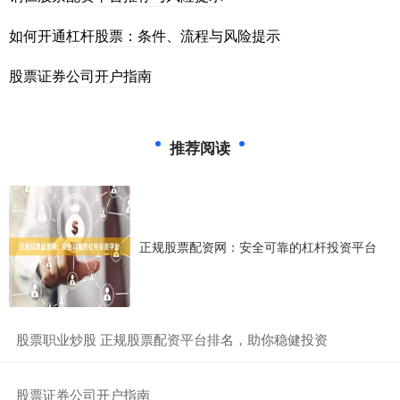
如何开通杠杆股票：条件、流程与风险提示
股票证券公司开户指南
推荐阅读
正规股票配资网：安全可靠的杠杆投资平台
​股票职业炒股 正规股票配资平台排名，助你稳健投资
​股票证券公司开户指南