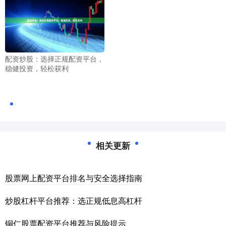
配资炒股：选择正规配资平台，
稳健投资，轻松获利
相关更新
股票网上配资平台排名与安全选择指南
炒股杠杆平台推荐：选正规低息高杠杆
铜仁股票配资平台推荐与风险提示